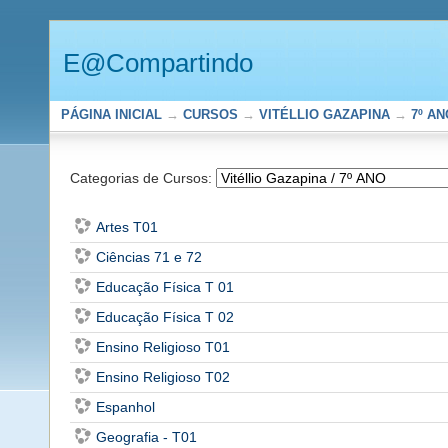
E@Compartindo
PÁGINA INICIAL
→
CURSOS
→
VITÉLLIO GAZAPINA
→
7º AN
Categorias de Cursos:
Artes T01
Ciências 71 e 72
Educação Física T 01
Educação Física T 02
Ensino Religioso T01
Ensino Religioso T02
Espanhol
Geografia - T01