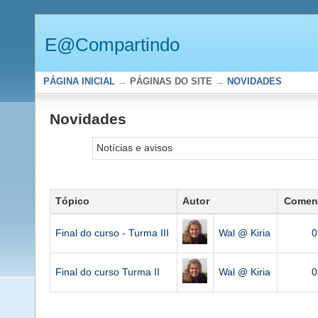
E@Compartindo
PÁGINA INICIAL
→
PÁGINAS DO SITE
→
NOVIDADES
Novidades
Notícias e avisos
Tópico
Autor
Coment
Final do curso - Turma III
Wal @ Kiria
0
Final do curso Turma II
Wal @ Kiria
0