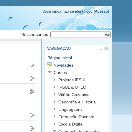
Você ainda não se identificou (
Acesso
)
Buscar cursos:
NAVEGAÇÃO
Página inicial
Novidades
Cursos
Projetos IFSUL
IFSUL & UTEC
Vitéllio Gazapina
Geografia e História
Linguaguens
Formação Docente
Escola Digital
Comunidade Educativa