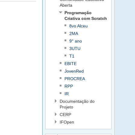
Aberta
Programação
Criativa com Scratch
8vo Alceu
2MA
9° ano
3UTU
T1
EBITE
JovenRed
PROCREA
RPP
IR
Documentação do
Projeto
CERP
IFOpen