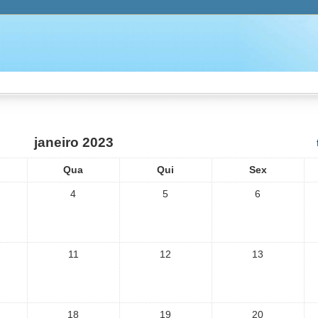
janeiro 2023
Qua
Qui
Sex
4
5
6
11
12
13
18
19
20