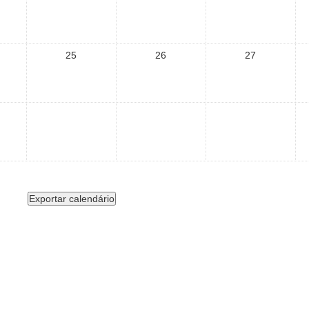
25
26
27